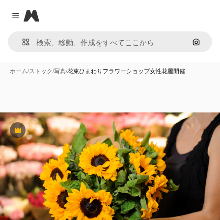
Magnific
Close menu
画像で
ホーム
/
ストック
/
写真
/
花束ひまわりフラワーショップ女性花屋開催
Premium