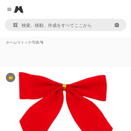
Magnific
Close menu
画像で
ホーム
/
ストック
/
写真
/
弓
Premium