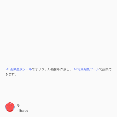
AI 画像生成ツール
でオリジナル画像を作成し、
AI 写真編集ツール
で編集で
きます。
弓
mihalec