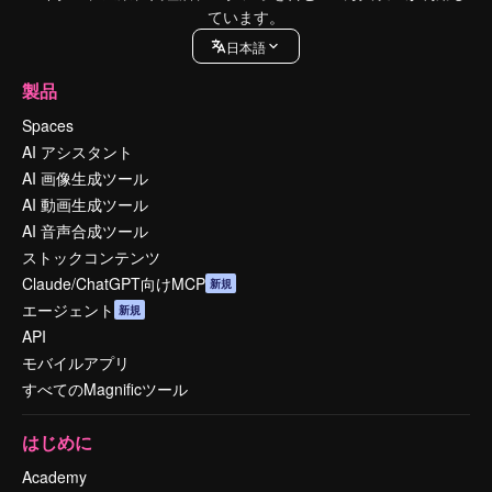
ています。
日本語
製品
Spaces
AI アシスタント
AI 画像生成ツール
AI 動画生成ツール
AI 音声合成ツール
ストックコンテンツ
Claude/ChatGPT向けMCP
新規
エージェント
新規
API
モバイルアプリ
すべてのMagnificツール
はじめに
Academy