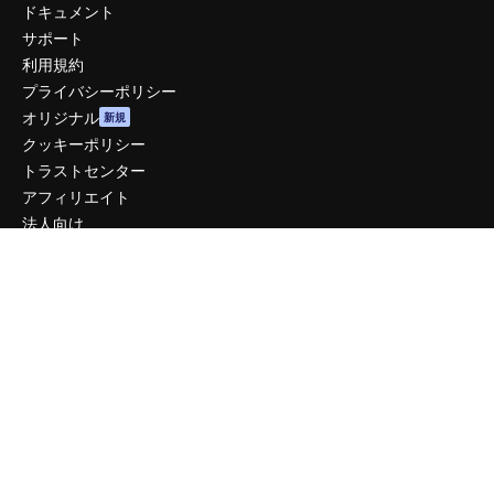
ドキュメント
サポート
利用規約
プライバシーポリシー
オリジナル
新規
クッキーポリシー
トラストセンター
アフィリエイト
法人向け
運営
料金
会社概要
Reviews
採用情報
検索トレンド
ブログ
イベント