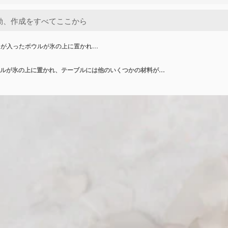
足が入ったボウルが氷の上に置かれ…
生の鶏の足が入ったボウルが氷の上に置かれ、テーブルには他のいくつかの材料が置かれています。