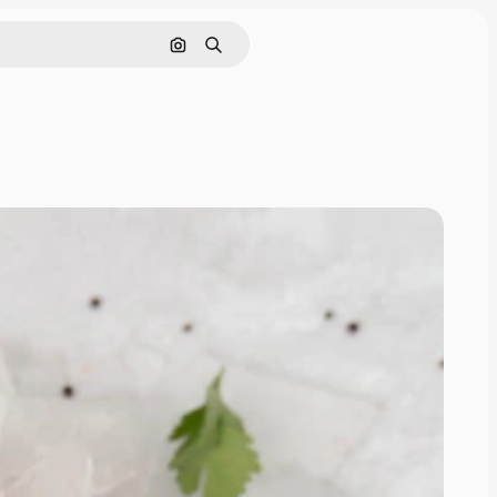
画像で検索
検索