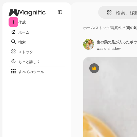
作成
ホーム
/
ストック
/
写真
/
生の鶏の
ホーム
検索
waste-shadow
ストック
もっと詳しく
Premium
すべてのツール