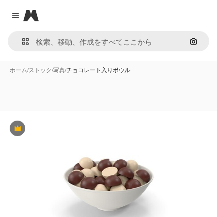
Magnific
Close menu
画像で
ホーム
/
ストック
/
写真
/
チョコレート入りボウル
Premium