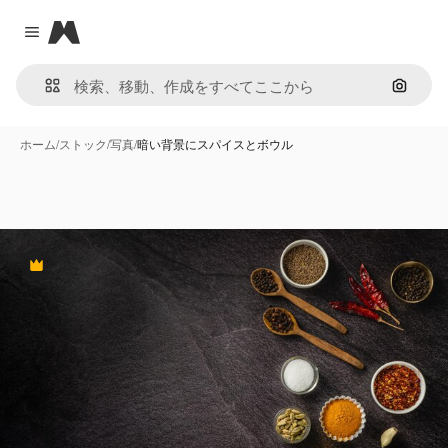
Magnific
Close menu
画像で
ホーム
/
ストック
/
写真
/
暗い背景にスパイスとボウル
Premium