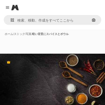
Magnific
Close menu
画像で
ホーム
/
ストック
/
写真
/
暗い背景にスパイスとボウル
Premium