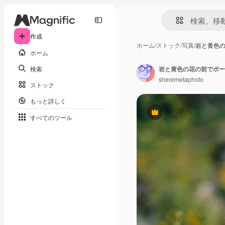
作成
ホーム
/
ストック
/
写真
/
岩と黄色
ホーム
検索
岩と黄色の花の前でポー
sheremetaphoto
ストック
もっと詳しく
Premium
すべてのツール