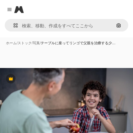
Magnific
Close menu
画像で
ホーム
/
ストック
/
写真
/
テーブルに座ってリンゴで父親を治療する少…
Premium