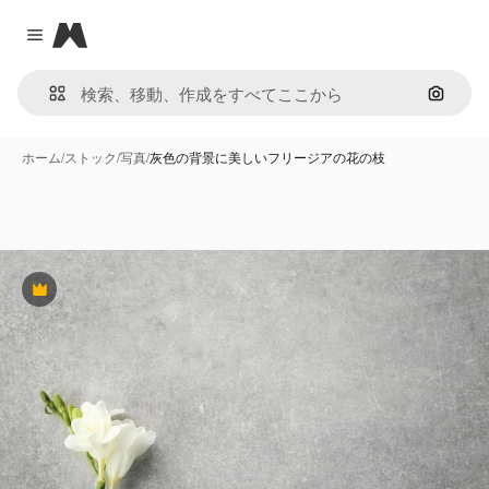
Magnific
Close menu
画像で
ホーム
/
ストック
/
写真
/
灰色の背景に美しいフリージアの花の枝
Premium