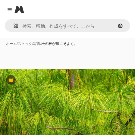
Magnific
Close menu
画像で
ホーム
/
ストック
/
写真
/
松の枝が風にそよぐ。
Premium