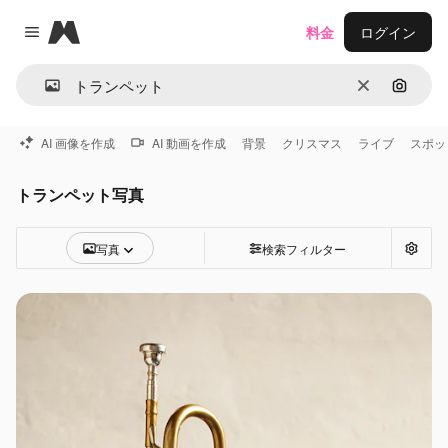
Magnific
料金
ログイン
Close menu
消去
画像で
AI 画像を作成
AI 動画を作成
背景
クリスマス
ライブ
スポッ
トランペット写真
写真
検索フィルター