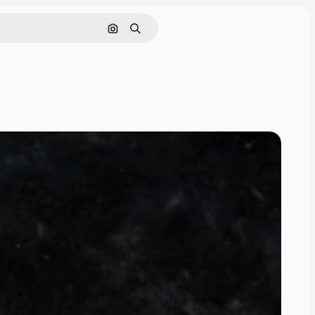
画像で検索
検索