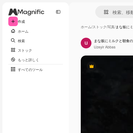
作成
ホーム
/
ストック
/
写真
/
まな板に
ホーム
検索
まな板にミルクと朝食の
Uzeyir Abbas
ストック
もっと詳しく
Premium
すべてのツール