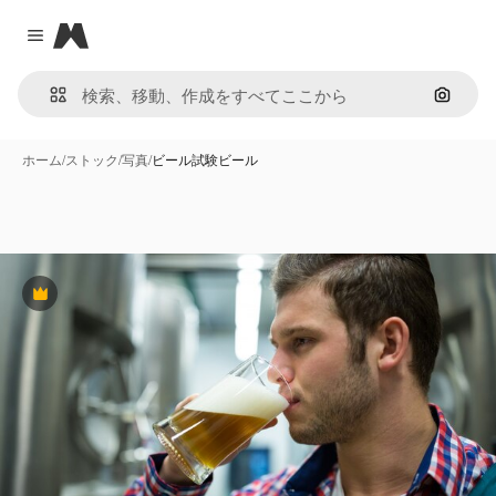
Magnific
Close menu
画像で
ホーム
/
ストック
/
写真
/
ビール試験ビール
Premium