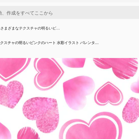
にさまざまなテクスチャの明るいピ…
白い背景にさまざまなテクスチャの明るいピンクのハート 水彩イラスト バレンタインデー コレクションからのシームレスなパターン 包装紙の装飾とデザイン用