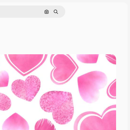
画像で検索
検索