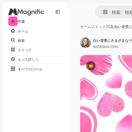
作成
ホーム
/
ストック
/
写真
/
白い背景
ホーム
検索
NATASHA-CHU
ストック
もっと詳しく
Premium
すべてのツール