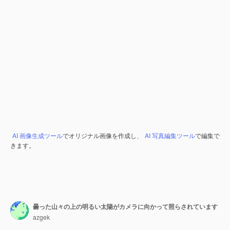
AI 画像生成ツール
でオリジナル画像を作成し、
AI 写真編集ツール
で編集で
きます。
曇った山々の上の明るい太陽がカメラに向かって照らされています
azgek