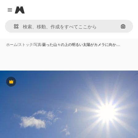
Magnific
Close menu
画像で
ホーム
/
ストック
/
写真
/
曇った山々の上の明るい太陽がカメラに向か…
Premium