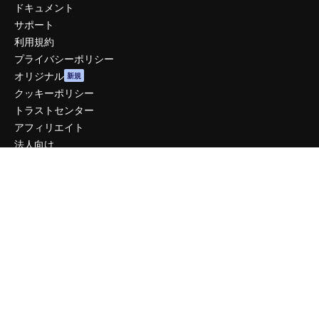
ドキュメント
サポート
利用規約
プライバシーポリシー
オリジナル
新規
クッキーポリシー
トラストセンター
アフィリエイト
法人向け
運営
料金
会社概要
Reviews
採用情報
検索トレンド
ブログ
イベント