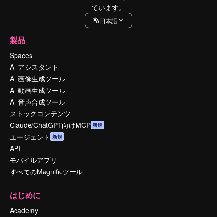
ています。
日本語
製品
Spaces
AI アシスタント
AI 画像生成ツール
AI 動画生成ツール
AI 音声合成ツール
ストックコンテンツ
Claude/ChatGPT向けMCP
新規
エージェント
新規
API
モバイルアプリ
すべてのMagnificツール
はじめに
Academy