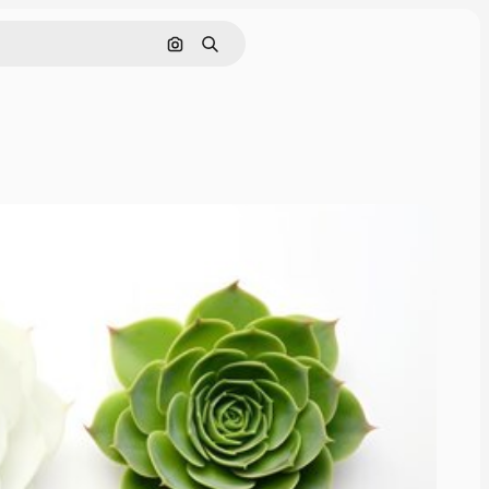
画像で検索
検索