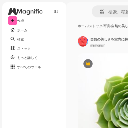
作成
ホーム
/
ストック
/
写真
/
自然の美し
ホーム
検索
自然の美しさを室内に持
mrmonsif
ストック
もっと詳しく
Premium
すべてのツール