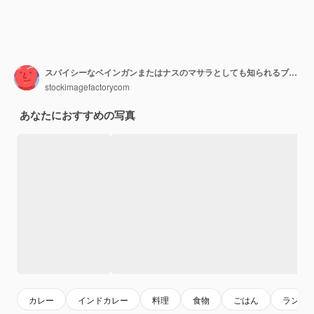
スパイシーなベインガンまたはナスのマサラとしても知られるブリンジャルカレーは、ボウル、カラヒ、または鍋で提供されるインドの人気のメインコースレシピです。
stockimagefactorycom
あなたにおすすめの写真
カレー
インドカレー
料理
食物
ごはん
ランチ