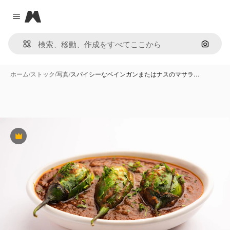
Magnific
Close menu
画像で
ホーム
/
ストック
/
写真
/
スパイシーなベインガンまたはナスのマサラ…
Premium