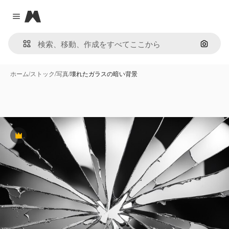
Magnific
Close menu
画像で
ホーム
/
ストック
/
写真
/
壊れたガラスの暗い背景
Premium