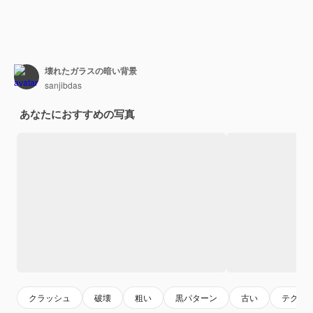
壊れたガラスの暗い背景
sanjibdas
あなたにおすすめの写真
クラッシュ
破壊
粗い
黒パターン
古い
テクス