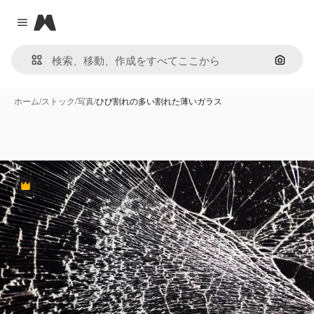
Magnific
Close menu
画像で
ホーム
/
ストック
/
写真
/
ひび割れの多い割れた薄いガラス
Premium