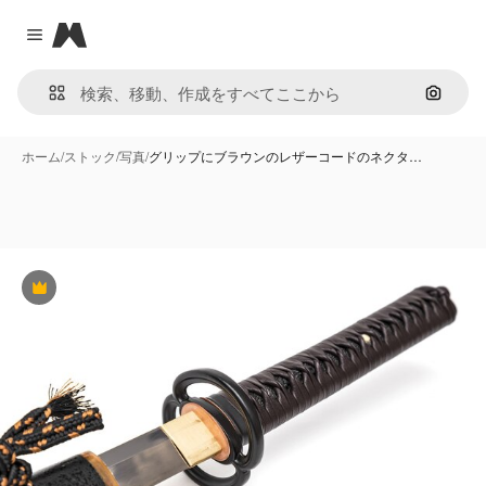
Magnific
Close menu
画像で
ホーム
/
ストック
/
写真
/
グリップにブラウンのレザーコードのネクタ…
Premium