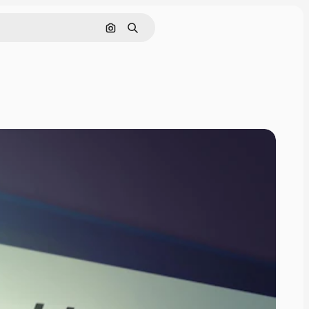
画像で検索
検索