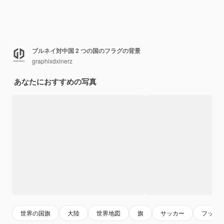
ブルネイ対中国 2 つの国のフラグの背景
graphixdxinerz
あなたにおすすめの写真
世界の国旗
大陸
世界地図
旗
サッカー
フット