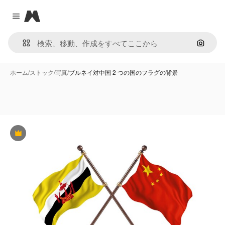
Magnific
Close menu
画像で
ホーム
/
ストック
/
写真
/
ブルネイ対中国 2 つの国のフラグの背景
Premium