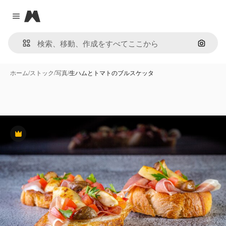
Magnific
Close menu
画像で
ホーム
/
ストック
/
写真
/
生ハムとトマトのブルスケッタ
Premium