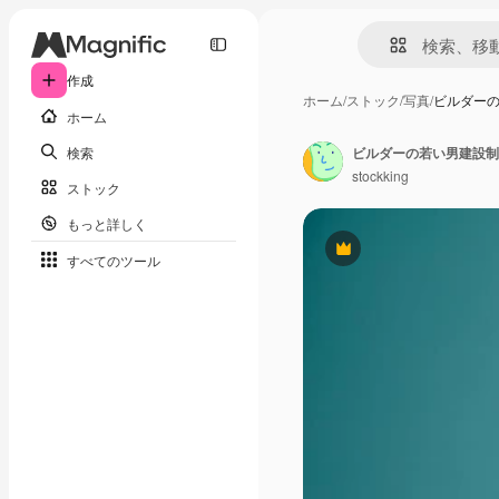
作成
ホーム
/
ストック
/
写真
/
ビルダー
ホーム
検索
stockking
ストック
もっと詳しく
Premium
すべてのツール