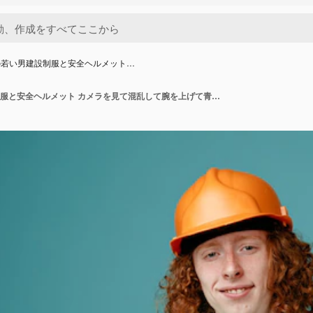
の若い男建設制服と安全ヘルメット…
ビルダーの若い男建設制服と安全ヘルメット カメラを見て混乱して腕を上げて青い背景の上に立って答えがない