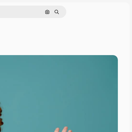
画像で検索
検索