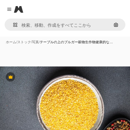
Magnific
Close menu
画像で
ホーム
/
ストック
/
写真
/
テーブルの上のブルガー穀物生作物健康的な…
Premium