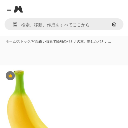
Magnific
Close menu
画像で
ホーム
/
ストック
/
写真
/
白い背景で隔離のバナナの束。熟したバナナ…
Premium