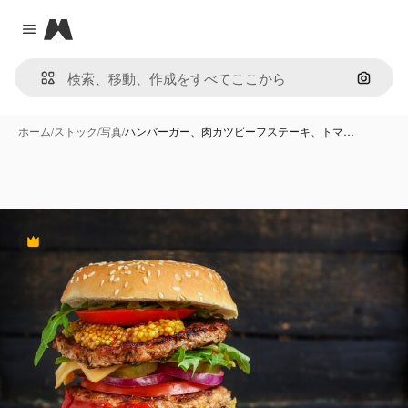
Magnific
Close menu
画像で
ホーム
/
ストック
/
写真
/
ハンバーガー、肉カツビーフステーキ、トマ…
Premium