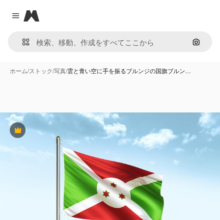
Magnific
Close menu
画像で
ホーム
/
ストック
/
写真
/
雲と青い空に手を振るブルンジの国旗ブルン…
Premium