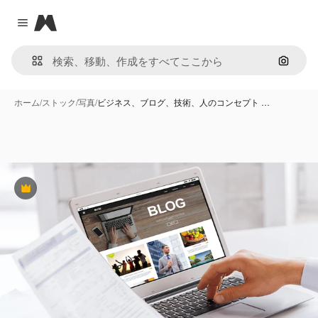
Magnific
Close menu
画像で
ホーム
/
ストック
/
写真
/
ビジネス、ブログ、技術、人のコンセプト …
Premium