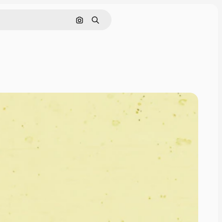
画像で検索
検索