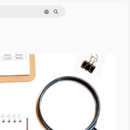
画像で検索
検索