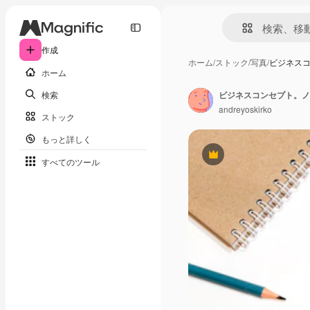
作成
ホーム
/
ストック
/
写真
/
ビジネス
ホーム
検索
andreyoskirko
ストック
もっと詳しく
Premium
すべてのツール