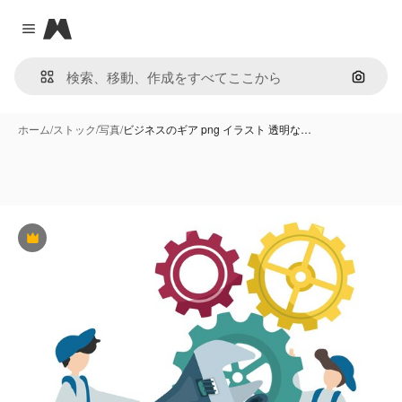
Magnific
Close menu
画像で
ホーム
/
ストック
/
写真
/
ビジネスのギア png イラスト 透明な…
Premium