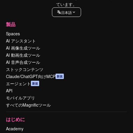
ています。
日本語
製品
Spaces
AI アシスタント
AI 画像生成ツール
AI 動画生成ツール
AI 音声合成ツール
ストックコンテンツ
Claude/ChatGPT向けMCP
新規
エージェント
新規
API
モバイルアプリ
すべてのMagnificツール
はじめに
Academy