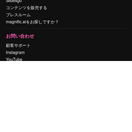
Slidesgo
コンテンツを販売する
プレスルーム
magnific.aiをお探しですか？
お問い合わせ
顧客サポート
Instagram
YouTube
LinkedIn
TikTok
Discord
X
Reddit
Copyright © 2010-
2026
Freepik Company S.L.U.
無断複写・転載を禁じま
す
.