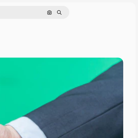
画像で検索
検索