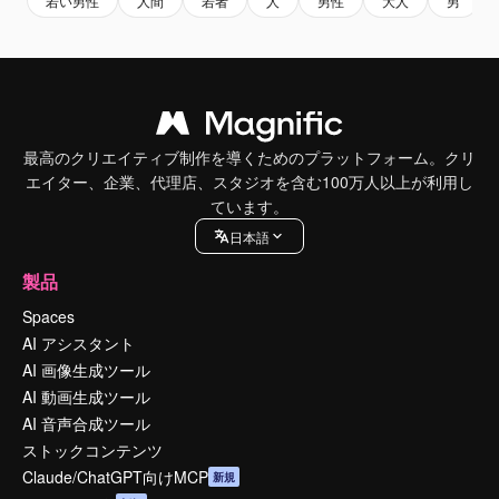
若い男性
人間
若者
人
男性
大人
男
最高のクリエイティブ制作を導くためのプラットフォーム。クリ
エイター、企業、代理店、スタジオを含む100万人以上が利用し
ています。
日本語
製品
Spaces
AI アシスタント
AI 画像生成ツール
AI 動画生成ツール
AI 音声合成ツール
ストックコンテンツ
Claude/ChatGPT向けMCP
新規