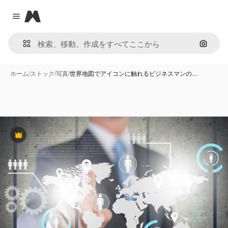
Magnific
Close menu
画像で
ホーム
/
ストック
/
写真
/
世界地図でアイコンに触れるビジネスマンの…
Premium