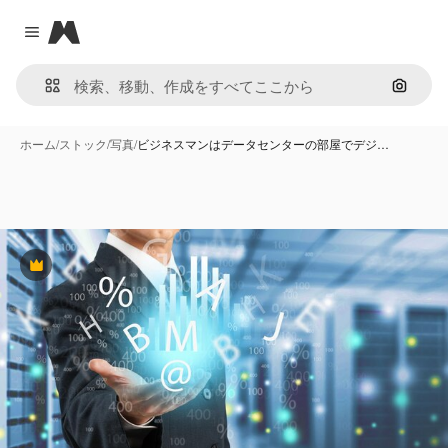
Magnific
Close menu
画像で
ホーム
/
ストック
/
写真
/
ビジネスマンはデータセンターの部屋でデジ…
Premium