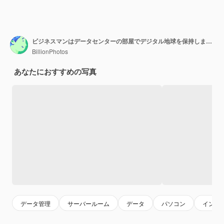
ビジネスマンはデータセンターの部屋でデジタル地球を保持します：NASAによって提供されたこの画像の要素
BillionPhotos
あなたにおすすめの写真
データ管理
サーバールーム
データ
パソコン
インタ