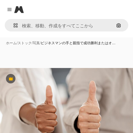
Magnific
Close menu
画像で
ホーム
/
ストック
/
写真
/
ビジネスマンの手と親指で成功勝利またはオ…
Premium