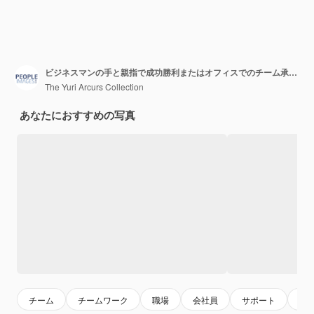
ビジネスマンの手と親指で成功勝利またはオフィスでのチーム承認で良い仕事をした親指絵文字「はい」のサインを持つ従業員の手、チームワーク契約に「いいね！」または職場でありがとう
The Yuri Arcurs Collection
あなたにおすすめの写真
チーム
チームワーク
職場
会社員
サポート
ス