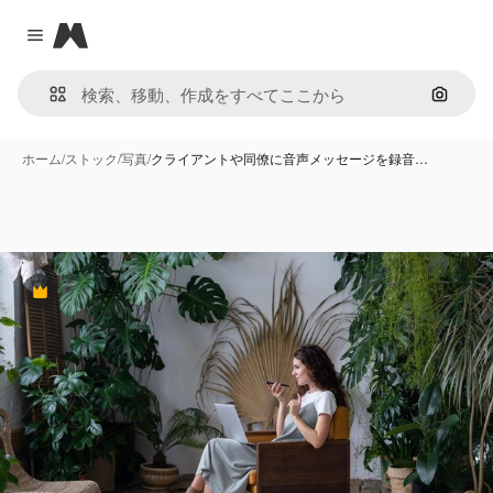
Magnific
Close menu
画像で
ホーム
/
ストック
/
写真
/
クライアントや同僚に音声メッセージを録音…
Premium