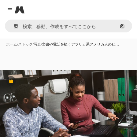
Magnific
Close menu
画像で
ホーム
/
ストック
/
写真
/
文書や電話を扱うアフリカ系アメリカ人のビ…
Premium