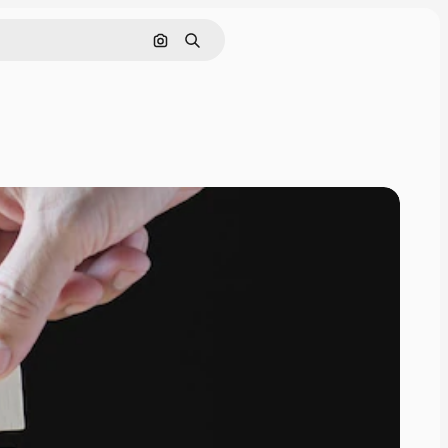
画像で検索
検索