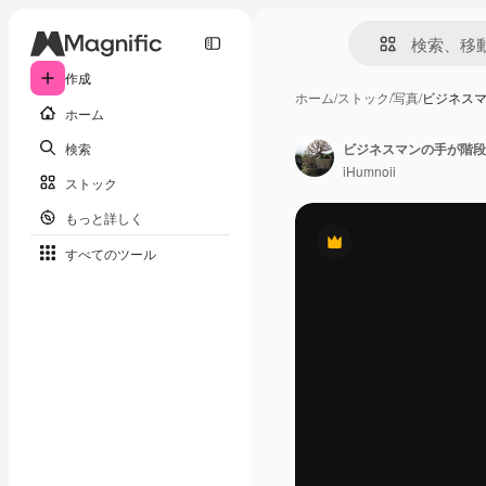
作成
ホーム
/
ストック
/
写真
/
ビジネス
ホーム
検索
iHumnoii
ストック
もっと詳しく
Premium
すべてのツール