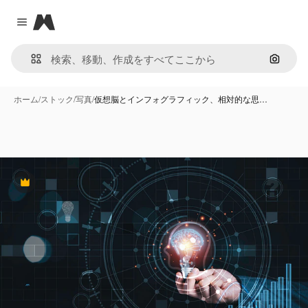
Magnific
Close menu
画像で
ホーム
/
ストック
/
写真
/
仮想脳とインフォグラフィック、相対的な思…
Premium