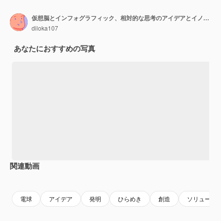
仮想脳とインフォグラフィック、相対的な思考のアイデアとイノベーションの概念で電球を保持しているビジネスマン。
diloka107
あなたにおすすめの写真
関連動画
Premium
Premium
AIによって生成されました。
Premium
Premium
AIによっ
電球
アイデア
発明
ひらめき
創造
ソリューシ