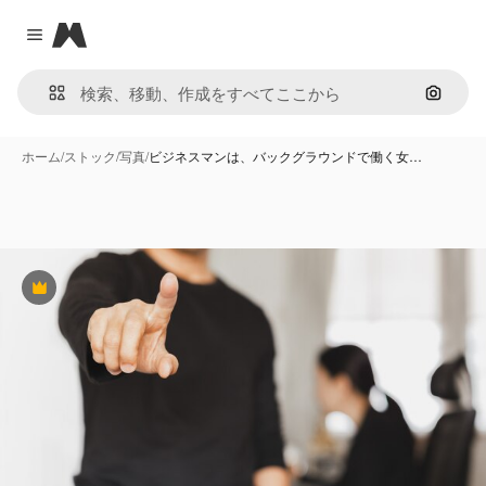
Magnific
Close menu
画像で
ホーム
/
ストック
/
写真
/
ビジネスマンは、バックグラウンドで働く女…
Premium