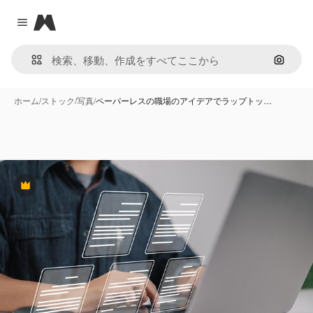
Magnific
Close menu
画像で
ホーム
/
ストック
/
写真
/
ペーパーレスの職場のアイデアでラップトッ…
Premium