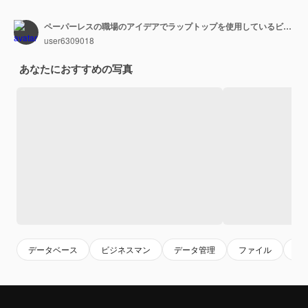
ペーパーレスの職場のアイデアでラップトップを使用しているビジネスマンEdocument管理オンラインドキュメントデータベースと電子ドキュメントアイコン
user6309018
あなたにおすすめの写真
データベース
ビジネスマン
データ管理
ファイル
フ