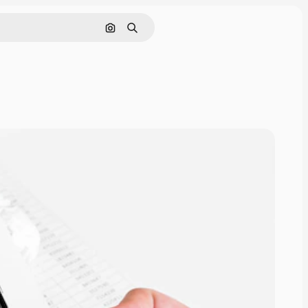
画像で検索
検索