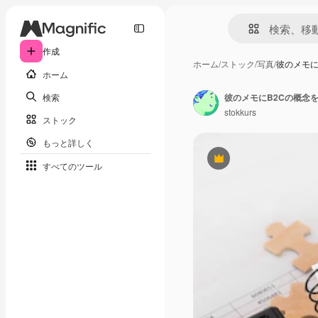
作成
ホーム
/
ストック
/
写真
/
彼のメモに
ホーム
検索
彼のメモにB2Cの概念
stokkurs
ストック
もっと詳しく
Premium
すべてのツール