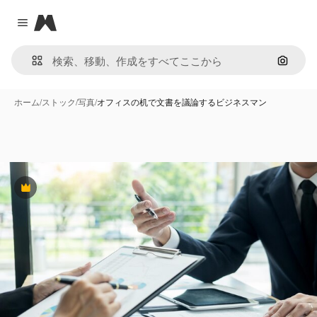
Magnific
Close menu
画像で
ホーム
/
ストック
/
写真
/
オフィスの机で文書を議論するビジネスマン
Premium