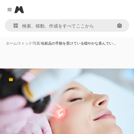
Magnific
Close menu
画像で
ホーム
/
ストック
/
写真
/
化粧品の手順を受けている穏やかな喜んでい…
Premium