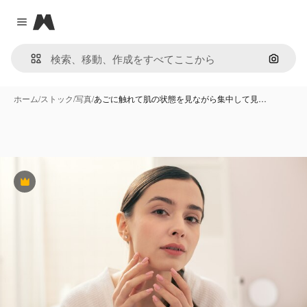
Magnific
Close menu
画像で
ホーム
/
ストック
/
写真
/
あごに触れて肌の状態を見ながら集中して見…
Premium