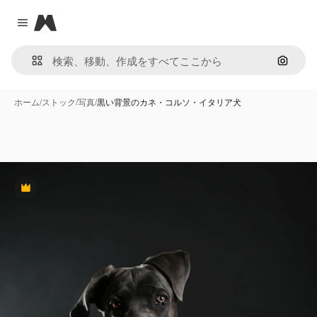
Magnific
Close menu
画像で
ホーム
/
ストック
/
写真
/
黒い背景のカネ・コルソ・イタリア犬
Premium