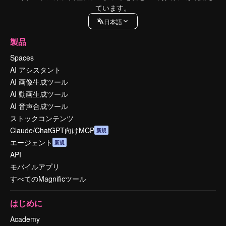
ています。
日本語
製品
Spaces
AI アシスタント
AI 画像生成ツール
AI 動画生成ツール
AI 音声合成ツール
ストックコンテンツ
Claude/ChatGPT向けMCP
新規
エージェント
新規
API
モバイルアプリ
すべてのMagnificツール
はじめに
Academy