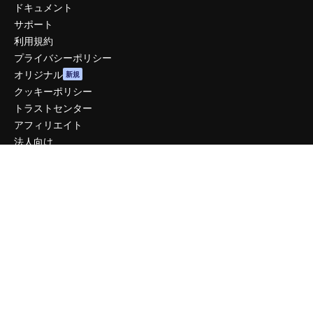
ドキュメント
サポート
利用規約
プライバシーポリシー
オリジナル
新規
クッキーポリシー
トラストセンター
アフィリエイト
法人向け
運営
料金
会社概要
Reviews
採用情報
検索トレンド
ブログ
イベント