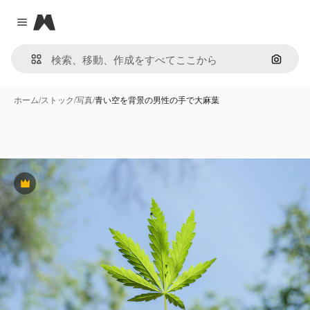
Magnific
Close menu
画像で
ホーム
/
ストック
/
写真
/
青い空を背景の男性の手で大麻葉
Premium