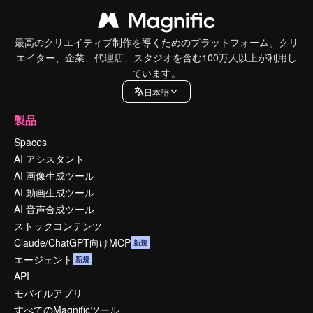
最高のクリエイティブ制作を導くためのプラットフォーム。クリ
エイター、企業、代理店、スタジオを含む100万人以上が利用し
ています。
日本語
製品
Spaces
AI アシスタント
AI 画像生成ツール
AI 動画生成ツール
AI 音声合成ツール
ストックコンテンツ
Claude/ChatGPT向けMCP
新規
エージェント
新規
API
モバイルアプリ
すべてのMagnificツール