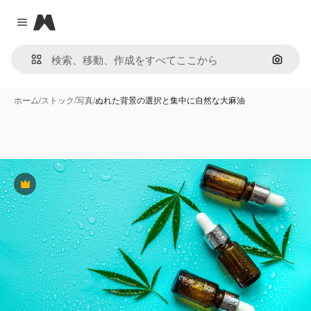
Magnific
Close menu
画像で
ホーム
/
ストック
/
写真
/
ぬれた背景の選択と集中に自然な大麻油
Premium