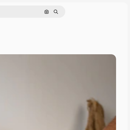
画像で検索
検索