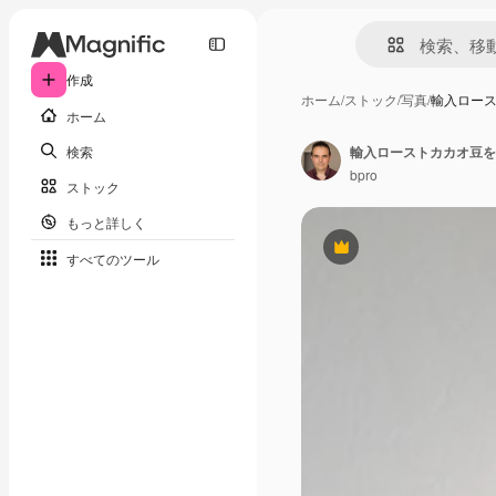
作成
ホーム
/
ストック
/
写真
/
輸入ロー
ホーム
検索
輸入ローストカカオ豆を
bpro
ストック
もっと詳しく
Premium
すべてのツール